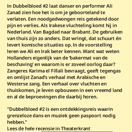
In Dubbelbloed #2 laat danser en performer Ali 
Zanad zien hoe het is om je geboorteland te 
verlaten. Een noodgedwongen reis getekend door 
pijn en verlies. Als Irakese vluchteling komt hij in 
Nederland. Van Bagdad naar Brabant. De gebruiken 
van thuis zijn zo anders. Dat wringt, dat schuurt én 
levert komische situaties op. In de voorstelling 
leren we Ali en Irak beter kennen. Want wat weten 
Hollanders eigenlijk van de ‘bakermat van de 
beschaving’ en waarom is er zoveel oorlog daar? 
Zangeres Karima el Fillali bevraagt, geeft tegengas 
en omlijst Zanad’s verhaal met Arabische en 
Westerse zang. Een verhaal over vluchten en 
thuiskomen, je leven opbouwen in een vreemd land 
en al de beproevingen die daarbij horen.
"Dubbelbloed #2 is een ontdekkingsreis waarin 
grenzeloze dans en muziek geen paspoort nodig 
hebben.”
Lees de hele recensie in Theaterkrant