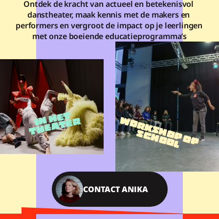
Ontdek de kracht van actueel en betekenisvol 
danstheater, maak kennis met de makers en 
performers en vergroot de impact op je leerlingen 
met onze boeiende educatieprogramma’s
N 
H
E
T 
T
H
E
A
T
E
W
O
R
K
S
H
P
 O
P
C
H
O
I
R
O
S
L
O
CONTACT ANIKA