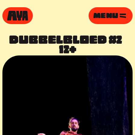
MENU
DUBBELBLOED #2  
12+