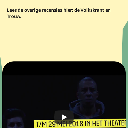
Lees de overige recensies hier: de 
Volkskrant
 en 
Trouw
.
"De uitzonderlijk goed gelukte kruisbestuiving tussen 
dans en theater werkt als supergeleider voor de 
thematiek van etnisch profileren en verschillen in 
herkomst en opleiding."
ANNETTE EMBRECHTS
De Volkskrant ★★★★☆