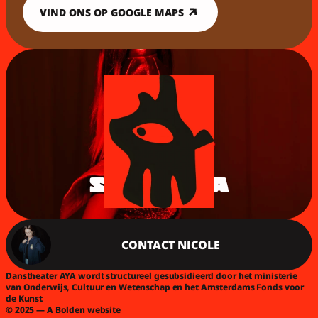
VIND ONS OP GOOGLE MAPS
STEUN AYA
CONTACT NICOLE
Danstheater AYA wordt structureel gesubsidieerd door het ministerie 
van Onderwijs, Cultuur en Wetenschap en het Amsterdams Fonds voor 
de Kunst
© 2025 — A 
Bolden
 website