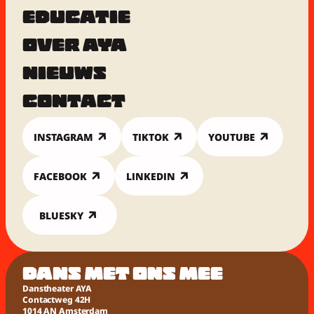
EDUCATIE
OVER AYA
NIEUWS
CONTACT
INSTAGRAM
TIKTOK
YOUTUBE
FACEBOOK
LINKEDIN
BLUESKY
DANS MET ONS MEE
Danstheater AYA
Contactweg 42H
1014 AN Amsterdam