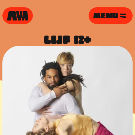
MENU
LIJF  12+