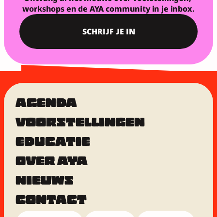
workshops en de AYA community in je inbox.
SCHRIJF JE IN
AGENDA
VOORSTELLINGEN
EDUCATIE
OVER AYA
NIEUWS
CONTACT