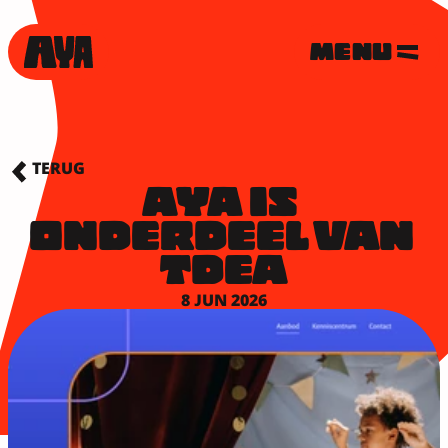
MENU
TERUG
AYA IS 
ONDERDEEL VAN 
TDEA
8 JUN 2026