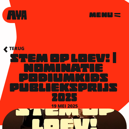
MENU
TERUG
STEM OP LOEV! | 
NOMINATIE 
PODIUMKIDS 
PUBLIEKSPRIJS 
2025
19 MEI 2025