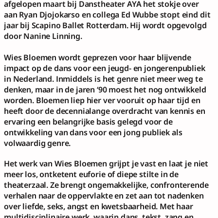
afgelopen maart bij Danstheater AYA het stokje over 
aan Ryan Djojokarso en collega Ed Wubbe stopt eind dit 
jaar bij Scapino Ballet Rotterdam. Hij wordt opgevolgd 
door Nanine Linning. 
Wies Bloemen
 wordt geprezen voor haar blijvende 
impact op de dans voor een jeugd- en jongerenpubliek 
in Nederland. Inmiddels is het genre niet meer weg te 
denken, maar in de jaren ‘90 moest het nog ontwikkeld 
worden. Bloemen liep hier ver vooruit op haar tijd en 
heeft door de decennialange overdracht van kennis en 
ervaring een belangrijke basis gelegd voor de 
ontwikkeling van dans voor een jong publiek als 
volwaardig genre. 
Het werk van Wies Bloemen grijpt je vast en laat je niet 
meer los, ontketent euforie of diepe stilte in de 
theaterzaal. Ze brengt ongemakkelijke, confronterende 
verhalen naar de oppervlakte en zet aan tot nadenken 
over liefde, seks, angst en kwetsbaarheid. Met haar 
multidisciplinaire werk, waarin dans, tekst, zang en 