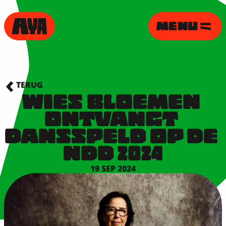
MENU
TERUG
WIES BLOEMEN 
ONTVANGT 
DANSSPELD OP DE 
NDD 2024
19 SEP 2024