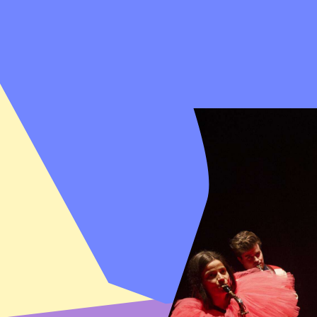
verliefd op elkaar"
HET PAROOL
Wendy Lubberding