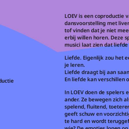
LOEV is een coproductie 
dansvoorstelling met live
tof vinden dat je niet mee
erbij willen horen. Deze s
musici laat zien dat liefde
Liefde. Eigenlijk zou het
je leren. 
Liefde draagt bij aan saa
En liefde kan verschillen 
uctie 
In LOEV doen de spelers e
ander. Ze bewegen zich al
spelend, fluitend, toeter
geeft schuw en voorzichti
te hard en wordt teruggef
wie? De emoties lopen op