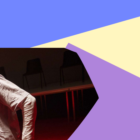
vrolijkheid"
HEATERKRANT
Femke de Wild