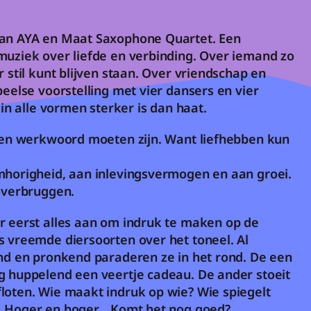
van AYA en Maat Saxophone Quartet. Een 
muziek over liefde en verbinding. Over iemand zo 
r stil kunt blijven staan. Over vriendschap en 
peelse voorstelling met vier dansers en vier 
 in alle vormen sterker is dan haat.
 een werkwoord moeten zijn. Want liefhebben kun 
mhorigheid, aan inlevingsvermogen en aan groei. 
overbruggen. 
r eerst alles aan om indruk te maken op de 
s vreemde diersoorten over het toneel. Al 
end en pronkend paraderen ze in het rond. De een 
g huppelend een veertje cadeau. De ander stoeit 
loten. Wie maakt indruk op wie? Wie spiegelt 
. Hoger en hoger... Komt het nog goed?