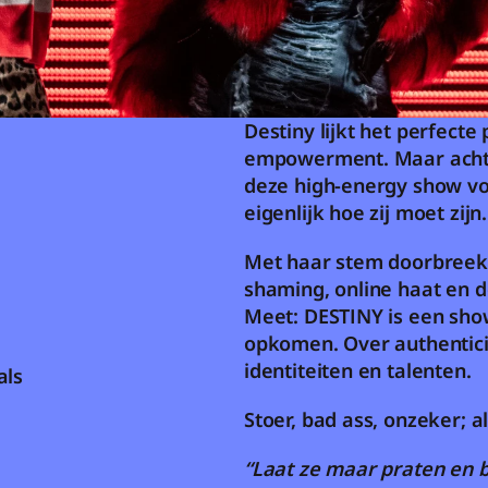
Destiny lijkt het perfecte 
empowerment. Maar achter 
deze high-energy show vo
eigenlijk hoe zij moet zijn
Met haar stem doorbreekt
shaming, online haat en d
Meet: DESTINY is een show
opkomen. Over authenticit
identiteiten en talenten.
als
Stoer, bad ass, onzeker; 
“Laat ze maar praten en bl