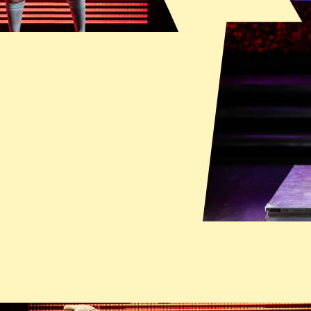
choreografieën"
"DESTINY, over ee
NT
jeugdvo
D