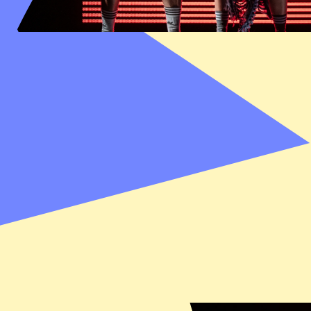
"Verrukkelijke fantasievolle flitsende 
THEATERKRA
Javier López Piñón