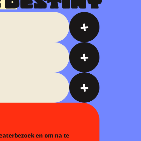
 DESTINY  
heaterbezoek en om na te 