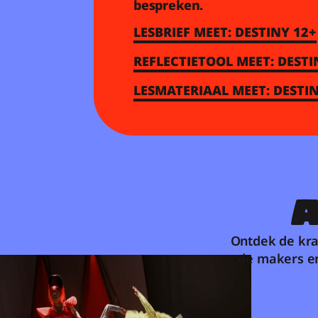
bespreken.
LESBRIEF MEET: DESTINY 12+
REFLECTIETOOL MEET: DESTI
LESMATERIAAL MEET: DESTIN
A
Ontdek de kra
de makers en