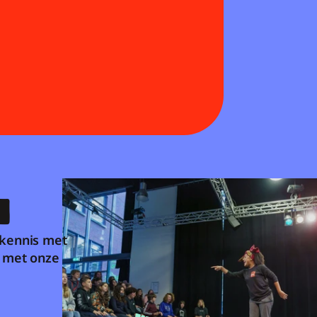
N
kennis met 
 met onze 