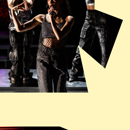
n popster onder druk, is een energieke 
orstelling met catchy muziek"
E VOLKSKRANT
Mina Etemad