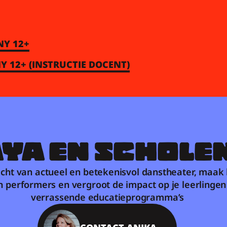
NY 12+
Y 12+ (INSTRUCTIE DOCENT)
YA EN SCHOLE
cht van actueel en betekenisvol danstheater, maak 
 performers en vergroot de impact op je leerlingen
verrassende educatieprogramma’s