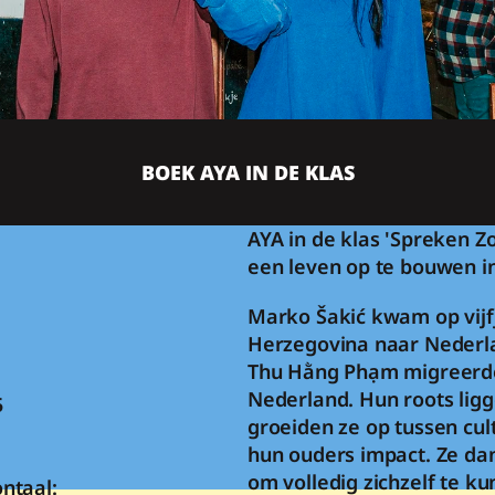
BOEK AYA IN DE KLAS
AYA in de klas 'Spreken Z
een leven op te bouwen i
Marko Šakić kwam op vijfja
Herzegovina naar Nederlan
Thu Hằng Phạm migreerden
Nederland. Hun roots ligge
 
groeiden ze op tussen cul
hun ouders impact. Ze dan
om volledig zichzelf te ku
taal: 