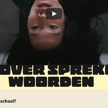
 OVER SPREK
WOORDEN  
 school?