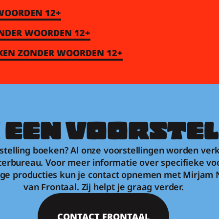
 WOORDEN 12+
ONDER WOORDEN 12+
REKEN ZONDER WOORDEN 12+
 EEN VOORSTEL
stelling boeken? Al onze voorstellingen worden verk
erbureau. Voor meer informatie over specifieke voo
ge producties kun je contact opnemen met Mirjam N
van Frontaal. Zij helpt je graag verder.
CONTACT FRONTAAL