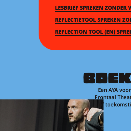
LESBRIEF SPREKEN ZONDER
REFLECTIETOOL SPREKEN Z
REFLECTION TOOL (EN) SP
BOEK
Een AYA voor
Frontaal Theat
of toekomsti