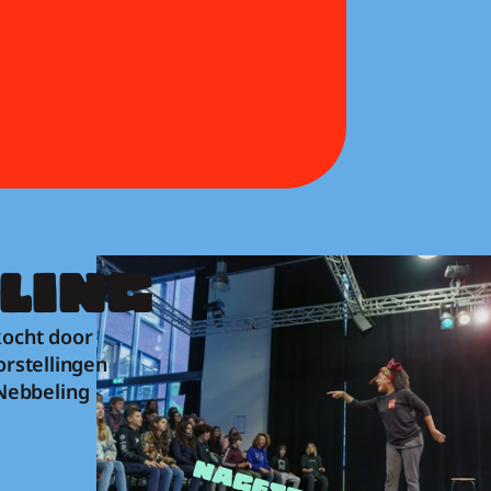
LING
ocht door 
rstellingen 
ebbeling 