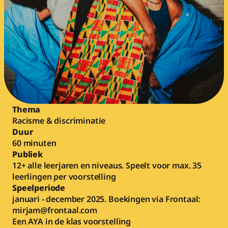
Thema
Racisme & discriminatie
Duur
60 minuten
Publiek
12+ alle leerjaren en niveaus. Speelt voor max. 35 
leerlingen per voorstelling
Speelperiode
januari - december 2025. Boekingen via Frontaal: 
mirjam@frontaal.com
Een AYA in de klas voorstelling