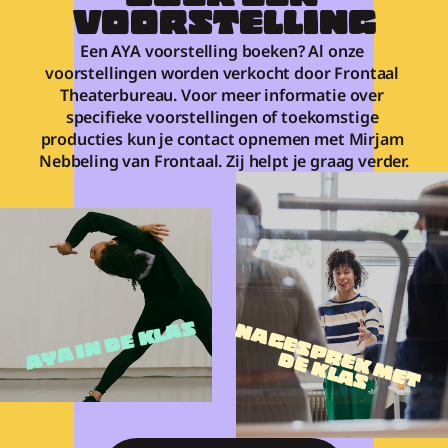
VOORSTELLING
Een AYA voorstelling boeken? Al onze 
voorstellingen worden verkocht door Frontaal 
Theaterbureau. Voor meer informatie over 
specifieke voorstellingen of toekomstige 
producties kun je contact opnemen met Mirjam 
Nebbeling van Frontaal. Zij helpt je graag verder.
AYA IN DE KLAS
N
A
G
E
S
P
R
K
 M
E
T
E
 K
L
A
E
D
S