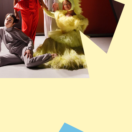
usie van onze Kidsproofreporter: te kort! Dus 
ment voor deze nieuwste productie van AYA. 
iet eng en supergeschikt voor kinderen. Een 
 hypnotiserende droomwereld vol kleurrijke 
astisch verzonnen wezens. "
S AUKJE, HARMKE EN 
LIESBETH
Kidsproof website