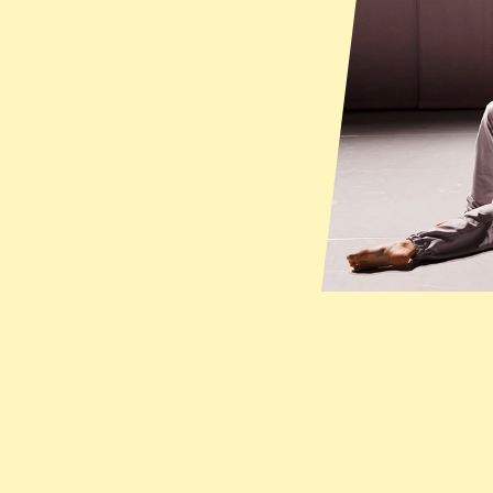
ieuwe artistiek leider 
"De belangrijkste concl
uis te vallen."
dat is een vet compli
HTS  
Yanasei is helemaal n
harmonieuze soms haast
fant
REPORTER