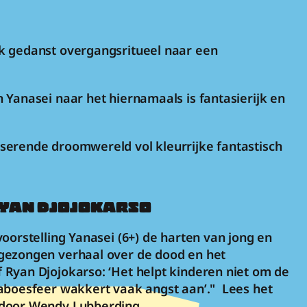
k gedanst overgangsritueel naar een 
 Yanasei naar het hiernamaals is fantasierijk en 
erende droomwereld vol kleurrijke fantastisch 
RYAN DJOJOKARSO
oorstelling Yanasei (6+) de harten van jong en 
gezongen verhaal over de dood en het 
Ryan Djojokarso: ‘Het helpt kinderen niet om de 
aboesfeer wakkert vaak angst aan’."  Lees het 
 door Wendy Lubberding