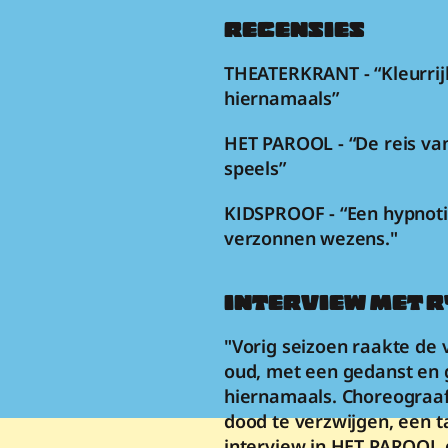
RECENSIES
THEATERKRANT - “Kleurrij
hiernamaals”
HET PAROOL - “De reis van
speels”
KIDSPROOF - “Een hypnotis
verzonnen wezens."
INTERVIEW MET 
"Vorig seizoen raakte de v
oud, met een gedanst en 
hiernamaals. Choreograaf 
dood te verzwijgen, een t
interview in HET PAROOL