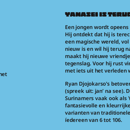
YANASEI IS TERU
Een jongen wordt opeens 
Hij ontdekt dat hij is te
een magische wereld, vol 
nieuw is en wil hij terug 
maakt hij nieuwe vriendje
tegenslag. Voor hij rust v
met iets uit het verleden 
et 
Ryan Djojokarso's betover
(spreek uit: jan’ na see).
Surinamers vaak ook als Y
fantasievolle en kleurrij
varianten van traditionel
íedereen van 6 tot 106.